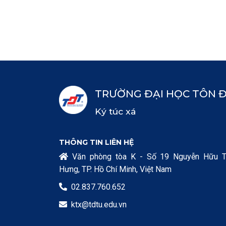
TRƯỜNG ĐẠI HỌC TÔN 
Ký túc xá
THÔNG TIN LIÊN HỆ
Văn phòng tòa K - Số 19 Nguyễn Hữu T

Hưng, TP. Hồ Chí Minh, Việt Nam
02.837.760.652

ktx@tdtu.edu.vn
