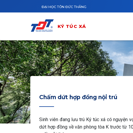
Nhảy đến nội dung
ĐẠI HỌC TÔN ĐỨC THẮNG
KÝ TÚC XÁ
Chấm dứt hợp đồng nội trú
Sinh viên đang lưu trú Ký túc xá có nguyện v
dứt hợp đồng về văn phòng tòa K trước từ 10