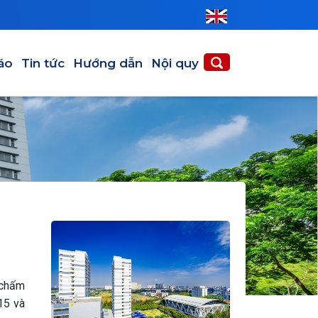
áo
Tin tức
Hướng dẫn
Nội quy
 chấm
15 và