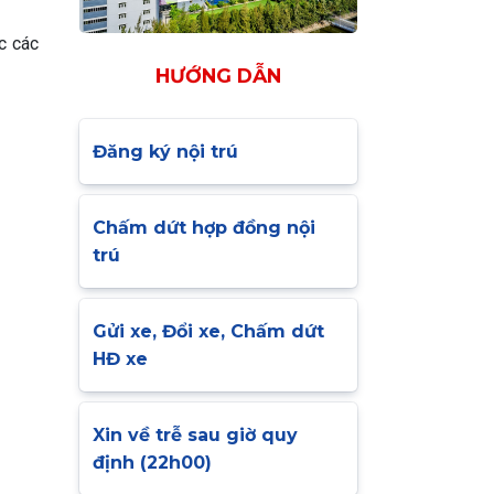
c các
HƯỚNG DẪN
Đăng ký nội trú
Chấm dứt hợp đồng nội
trú
Gửi xe, Đổi xe, Chấm dứt
HĐ xe
Xin về trễ sau giờ quy
định (22h00)