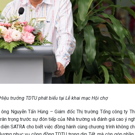
iệu trưởng TDTU phát biểu tại Lễ khai mạc Hội chợ
ợ, ông Nguyễn Tấn Hùng – Giám đốc Thị trường Tổng công ty T
ân trọng trước sự đón tiếp của Nhà trường và đánh giá cao ý ngh
diện SATRA cho biết việc đồng hành cùng chương trình không ch
 lượng phục vụ cộng đồng TDTU trong dịp Tết, mà còn góp phần