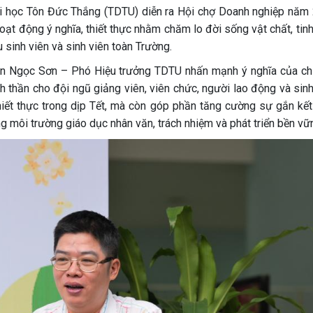
ại học Tôn Đức Thắng (TDTU) diễn ra Hội chợ Doanh nghiệp năm
ạt động ý nghĩa, thiết thực nhằm chăm lo đời sống vật chất, tinh
 sinh viên và sinh viên toàn Trường.
uyễn Ngọc Sơn – Phó Hiệu trưởng TDTU nhấn mạnh ý nghĩa của c
inh thần cho đội ngũ giảng viên, viên chức, người lao động và sin
thiết thực trong dịp Tết, mà còn góp phần tăng cường sự gắn kết
g môi trường giáo dục nhân văn, trách nhiệm và phát triển bền vữ