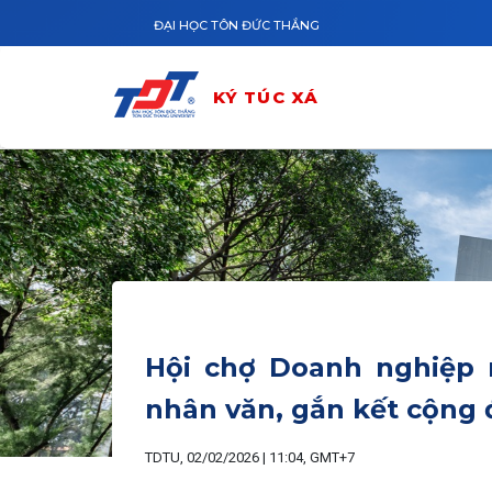
Nhảy đến nội dung
ĐẠI HỌC TÔN ĐỨC THẮNG
KÝ TÚC XÁ
Hội chợ Doanh nghiệp n
nhân văn, gắn kết cộng
TDTU, 02/02/2026 | 11:04, GMT+7