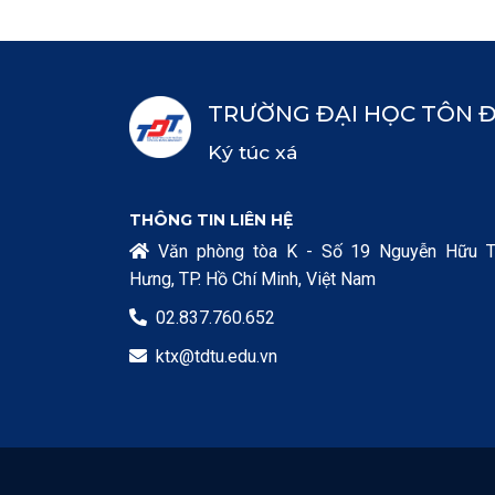
TRƯỜNG ĐẠI HỌC TÔN 
Ký túc xá
THÔNG TIN LIÊN HỆ
Văn phòng tòa K - Số 19 Nguyễn Hữu T

Hưng, TP. Hồ Chí Minh, Việt Nam
02.837.760.652

ktx@tdtu.edu.vn
