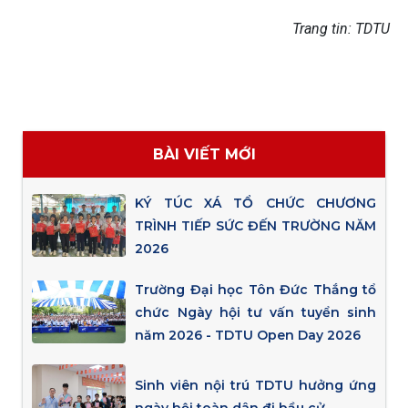
Trang tin: TDTU
BÀI VIẾT MỚI
KÝ TÚC XÁ TỔ CHỨC CHƯƠNG
TRÌNH TIẾP SỨC ĐẾN TRƯỜNG NĂM
2026
Trường Đại học Tôn Đức Thắng tổ
chức Ngày hội tư vấn tuyển sinh
năm 2026 - TDTU Open Day 2026
Sinh viên nội trú TDTU hưởng ứng
ngày hội toàn dân đi bầu cử