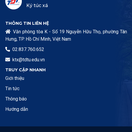
Ký túc xá
THÔNG TIN LIÊN HỆ
Văn phòng tòa K - Số 19 Nguyễn Hữu Thọ, phường Tân

Hưng, TP. Hồ Chí Minh, Việt Nam
02.837.760.652

ktx@tdtu.edu.vn

TRUY CẬP NHANH
Giới thiệu
Tin tức
Thông báo
Hướng dẫn