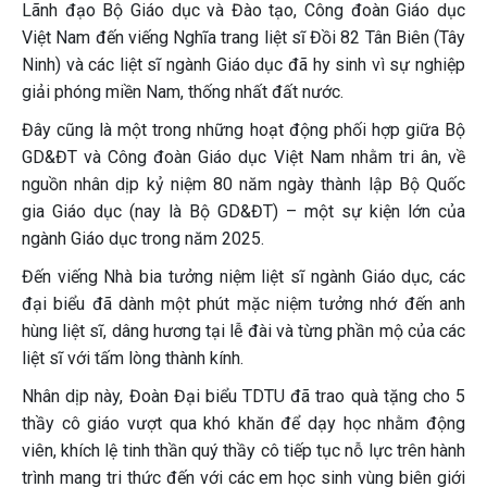
Lãnh đạo Bộ Giáo dục và Đào tạo, Công đoàn Giáo dục
Việt Nam đến viếng Nghĩa trang liệt sĩ Đồi 82 Tân Biên (Tây
Ninh) và các liệt sĩ ngành Giáo dục đã hy sinh vì sự nghiệp
giải phóng miền Nam, thống nhất đất nước.
Đây cũng là một trong những hoạt động phối hợp giữa Bộ
GD&ĐT và Công đoàn Giáo dục Việt Nam nhằm tri ân, về
nguồn nhân dịp kỷ niệm 80 năm ngày thành lập Bộ Quốc
gia Giáo dục (nay là Bộ GD&ĐT) – một sự kiện lớn của
ngành Giáo dục trong năm 2025.
Đến viếng Nhà bia tưởng niệm liệt sĩ ngành Giáo dục, các
đại biểu đã dành một phút mặc niệm tưởng nhớ đến anh
hùng liệt sĩ, dâng hương tại lễ đài và từng phần mộ của các
liệt sĩ với tấm lòng thành kính.
Nhân dịp này, Đoàn Đại biểu TDTU đã trao quà tặng cho 5
thầy cô giáo vượt qua khó khăn để dạy học nhằm động
viên, khích lệ tinh thần quý thầy cô tiếp tục nỗ lực trên hành
trình mang tri thức đến với các em học sinh vùng biên giới