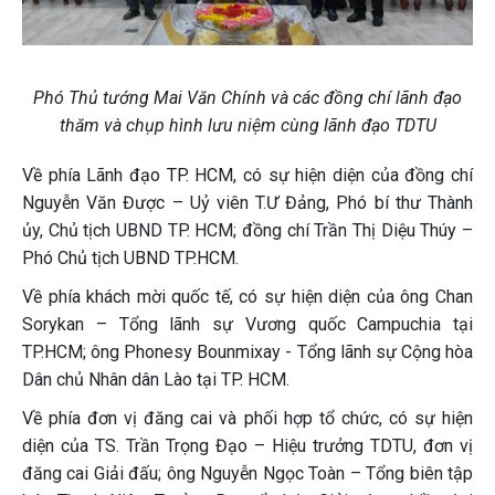
Phó Thủ tướng Mai Văn Chính và các đồng chí lãnh đạo
thăm và chụp hình lưu niệm cùng lãnh đạo TDTU
Về phía Lãnh đạo TP. HCM, có sự hiện diện của đồng chí
Nguyễn Văn Được – Uỷ viên T.Ư Đảng, Phó bí thư Thành
ủy, Chủ tịch UBND TP. HCM; đồng chí Trần Thị Diệu Thúy –
Phó Chủ tịch UBND TP.HCM.
Về phía khách mời quốc tế, có sự hiện diện của ông Chan
Sorykan – Tổng lãnh sự Vương quốc Campuchia tại
TP.HCM; ông Phonesy Bounmixay - Tổng lãnh sự Cộng hòa
Dân chủ Nhân dân Lào tại TP. HCM.
Về phía đơn vị đăng cai và phối hợp tổ chức, có sự hiện
diện của TS. Trần Trọng Đạo – Hiệu trưởng TDTU, đơn vị
đăng cai Giải đấu; ông Nguyễn Ngọc Toàn – Tổng biên tập