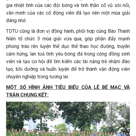
gia nhiệt tình của các đội bóng và tinh thần cổ vũ sôi nổi,
văn minh của các cổ động viên đã tạo nên một mùa giải
đáng nhớ.
TDTU cũng là đơn vị đồng hành, phối hợp cùng Báo Thanh
Niên tổ chức 3 mùa giải vừa qua, góp phần đẩy mạnh
phong trào rèn luyện thể dục thể thao học đường, truyền
cảm hứng, lan toả tình yêu bóng đá trong cộng đồng sinh
viên và tạo cơ hội để tìm kiếm các tài năng trẻ nhằm đào
tạo, bồi dưỡng và huấn luyện để trở thành vận động viên
chuyên nghiệp trong tương lai.
MỘT SỐ HÌNH ẢNH TIÊU BIỂU CỦA LỄ BẾ MẠC VÀ
TRẬN CHUNG KẾT: