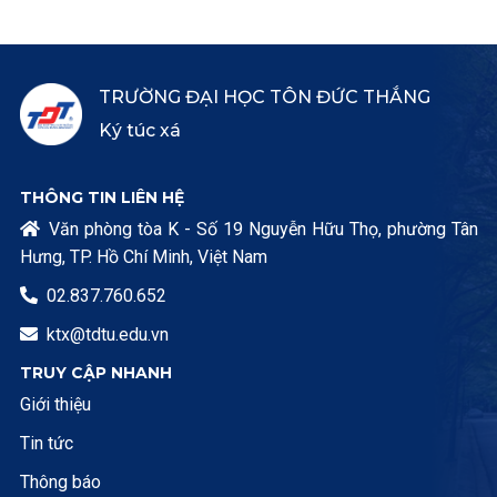
TRƯỜNG ĐẠI HỌC TÔN ĐỨC THẮNG
Ký túc xá
THÔNG TIN LIÊN HỆ
Văn phòng tòa K - Số 19 Nguyễn Hữu Thọ, phường Tân

Hưng, TP. Hồ Chí Minh, Việt Nam
02.837.760.652

ktx@tdtu.edu.vn

TRUY CẬP NHANH
Giới thiệu
Tin tức
Thông báo