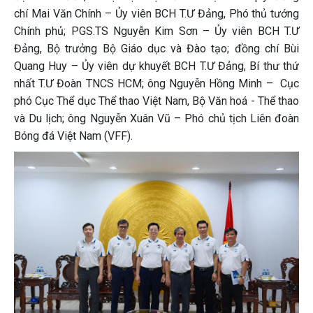
chí Mai Văn Chính – Ủy viên BCH T.Ư Đảng, Phó thủ tướng
Chính phủ; PGS.TS Nguyễn Kim Sơn – Ủy viên BCH T.Ư
Đảng, Bộ trưởng Bộ Giáo dục và Đào tạo; đồng chí Bùi
Quang Huy – Ủy viên dự khuyết BCH T.Ư Đảng, Bí thư thứ
nhất T.Ư Đoàn TNCS HCM; ông Nguyễn Hồng Minh – Cục
phó Cục Thể dục Thể thao Việt Nam, Bộ Văn hoá - Thể thao
và Du lịch; ông Nguyễn Xuân Vũ – Phó chủ tịch Liên đoàn
Bóng đá Việt Nam (VFF).