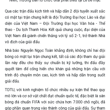
Niên, Trưởng ban tổ chức Giải phát biểu tại Lễ bế mạc
Qua các trận đấu kịch tính và hấp dẫn 2 đội tuyển xuất sắc
có mặt tại trận chung kết là đội Trường Đại học Lào và đại
diện của Việt Nam – Đội Trường Đại học Văn hóa - Thể
thao - Du lịch Thanh Hóa. Kết quả chung cuộc, đại diện của
Việt Nam đã giành chiến thắng với tỷ số 2-1, trở thành Nhà
vô địch của giải đấu.
Nhà báo Nguyễn Ngọc Toàn khẳng định, không chỉ hai đội
bóng có mặt tại trận chung kết, tất cả các đội tham dự giải
lần này đều cho thấy sự chuẩn bị kỹ lưỡng, thi đấu đầy
quyết tâm để cống hiến cho khán giả những trận cầu với
trình độ chuyên môn cao, kịch tính và hấp dẫn trong suốt
giải đấu.
TDTU, với kinh nghiệm tổ chức nhiều sự kiện thể thao quy
mô lớn và cơ sở vật chất đạt chuẩn quốc tế, đặc biệt là sân
bóng đá chuẩn FIFA với sức chứa hơn 7.000 chỗ ngồi, đã
góp phần quan trọng vào thành công của giải đấu. Sự tham