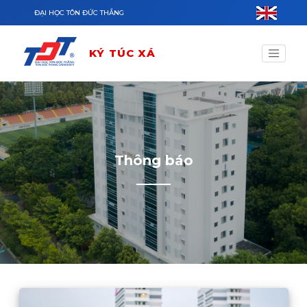
Nhảy đến nội dung
ĐẠI HỌC TÔN ĐỨC THẮNG
KÝ TÚC XÁ
Thông báo