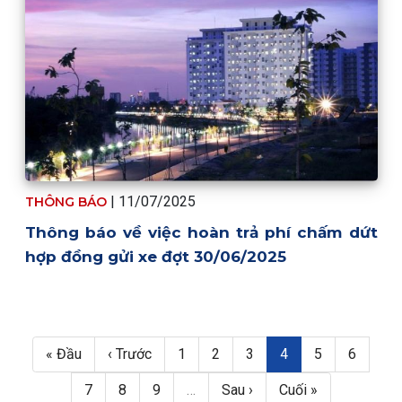
| 11/07/2025
THÔNG BÁO
Thông báo về việc hoàn trả phí chấm dứt
hợp đồng gửi xe đợt 30/06/2025
Pagination
First page
Trang trước
Trang
Trang
Trang
Trang hiện thời
Trang
Trang
« Đầu
‹ Trước
1
2
3
4
5
6
Trang
Trang
Trang
Next page
Last page
7
8
9
…
Sau ›
Cuối »