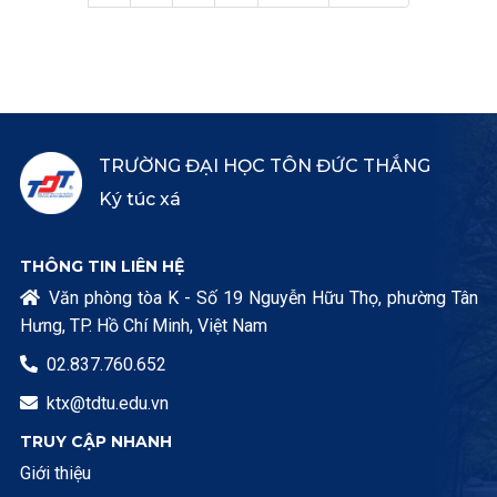
TRƯỜNG ĐẠI HỌC TÔN ĐỨC THẮNG
Ký túc xá
THÔNG TIN LIÊN HỆ
Văn phòng tòa K - Số 19 Nguyễn Hữu Thọ, phường Tân

Hưng, TP. Hồ Chí Minh, Việt Nam
02.837.760.652

ktx@tdtu.edu.vn

TRUY CẬP NHANH
Giới thiệu