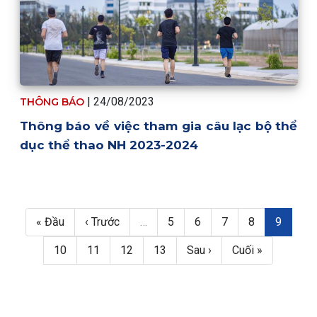
| 24/08/2023
THÔNG BÁO
Thông báo về việc tham gia câu lạc bộ thể
dục thể thao NH 2023-2024
Pagination
First page
Trang trước
Trang
Trang
Trang
Trang
Trang hiệ
« Đầu
‹ Trước
…
5
6
7
8
9
Trang
Trang
Trang
Trang
Next page
Last page
10
11
12
13
Sau ›
Cuối »