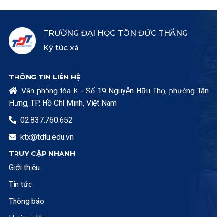
TRƯỜNG ĐẠI HỌC TÔN ĐỨC THẮNG
Ký túc xá
THÔNG TIN LIÊN HỆ
Văn phòng tòa K - Số 19 Nguyễn Hữu Thọ, phường Tân

Hưng, TP. Hồ Chí Minh, Việt Nam
02.837.760.652

ktx@tdtu.edu.vn

TRUY CẬP NHANH
Giới thiệu
Tin tức
Thông báo