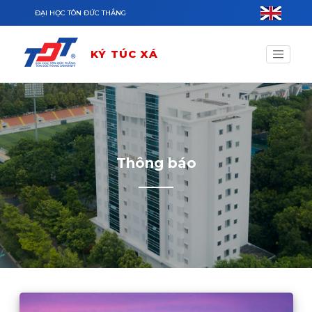
Nhảy đến nội dung
ĐẠI HỌC TÔN ĐỨC THẮNG
KÝ TÚC XÁ
Thông báo