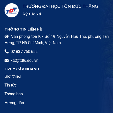
TRƯỜNG ĐẠI HỌC TÔN ĐỨC THẮNG
Ký túc xá
THÔNG TIN LIÊN HỆ
Văn phòng tòa K - Số 19 Nguyễn Hữu Thọ, phường Tân

Hưng, TP. Hồ Chí Minh, Việt Nam
02.837.760.652

ktx@tdtu.edu.vn

TRUY CẬP NHANH
Giới thiệu
Tin tức
Thông báo
Hướng dẫn