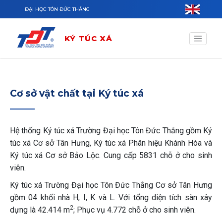
Nhảy đến nội dung
ĐẠI HỌC TÔN ĐỨC THẮNG
KÝ TÚC XÁ
Cơ sở vật chất tại Ký túc xá
Hệ thống Ký túc xá Trường Đại học Tôn Đức Thắng gồm Ký
túc xá Cơ sở Tân Hưng, Ký túc xá Phân hiệu Khánh Hòa và
Ký túc xá Cơ sở Bảo Lộc. Cung cấp 5831 chỗ ở cho sinh
viên.
Ký túc xá Trường Đại học Tôn Đức Thắng Cơ sở Tân Hưng
gồm 04 khối nhà H, I, K và L. Với tổng diện tích sàn xây
2
dựng là 42.414 m
; Phục vụ 4.772 chỗ ở cho sinh viên.